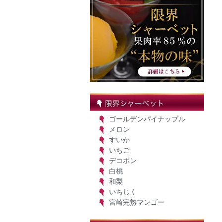
ゴールデンパイナップル
メロン
すいか
いちご
デコポン
白桃
和梨
いちじく
宮崎完熟マンゴー